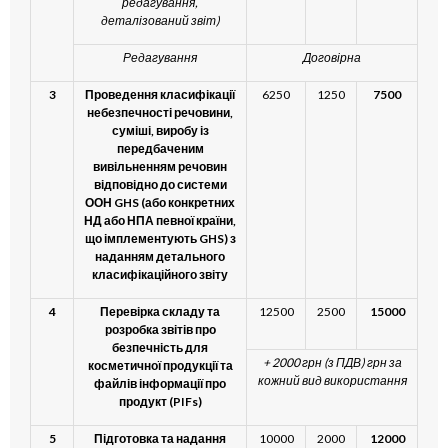
редагування,
деталізований звіт)
Редагування
Договірна
3
Проведення класифікації
6250
1250
7500
небезпечності речовини,
суміші, виробу із
передбаченим
вивільненням речовин
відповідно до системи
ООН GHS (або конкретних
НД або НПА певної країни,
що імплементують GHS)
з
наданням детального
класифікаційного звіту
4
Перевірка складу та
12500
2500
15000
розробка звітів про
безпечність для
+ 2000 грн (з ПДВ) грн за
косметичної продукції та
кожний вид
використання
файлів інформації про
продукт (PIFs)
5
Підготовка та надання
10000
2000
12000