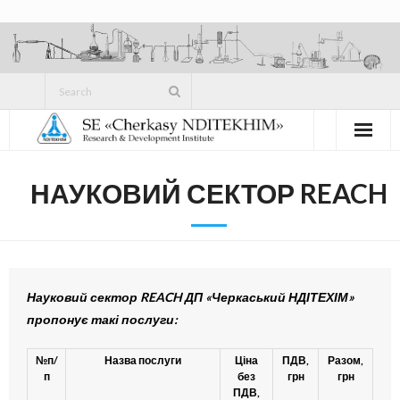
Skip
to
content
НАУКОВИЙ СЕКТОР REACH
Науковий сектор
REACH
ДП «Черкаський НДІТЕХІМ»
пропонує такі послуги:
№п
/
Назва послуги
Ціна
ПДВ,
Разом,
п
без
грн
грн
ПДВ,