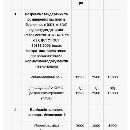
грн
1
Розробка стандартних та
розширених паспортів
безпечності (SDS, e-SDS)
відповідно до вимог
Регламентів ЄС REACH та
CLP, ДСТУ ГОСТ
30333:2009, інших
конкретних нормативно-
правових актів або
нормативних документів
певної країни
стандартний
SDS
12500
2500
15000
розширений e-SDS із
від
від
від
розробкою сценарію
12500
2500
15000
впливу
2
Валідація наявного
паспорта безпечності:
Перевірка (без
5000
1000
6000