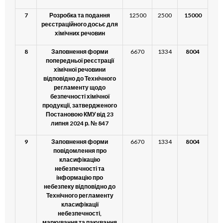
7
Розробка та подання
12500
2500
15000
реєстраційного досьє для
хімічних речовин
8
Заповнення форми
6670
1334
8004
попередньої реєстрації
хімічної речовини
відповідно до Технічного
регламенту щодо
безпечності хімічної
продукції, затвердженого
Постановою КМУ від 23
липня 2024 р. № 847
9
Заповнення форми
6670
1334
8004
повідомлення про
класифікацію
небезпечності та
інформацію про
небезпеку відповідно до
Технічного регламенту
класифікації
небезпечності,
маркування та пакування