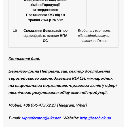
хімічної продукції,
затвердженого
Постановою КМУ від 10
травня 2024 р. № 539
10
Складання Декларації про
Входить у вартість
відповідність певним НПА
відповідної послуги,
ЄС
зазначеної вище
Контактні дані:
Берензон Ірина Петрівна, зав. сектор дослідження
європейського законодавства REACH, міжнародних
та національних нормативно-правових актів у сфері
технічного регулювання обігу хімічної продукції,
Mobile: +38 096 473 72 27 (Telegram, Viber)
E-mail:
vipneferaton@ukr.net
Website:
http://reach.ck.ua