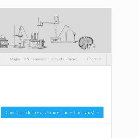
s
Magazine "Chemical Industry of Ukraine"
Contacts
Chemical industry of Ukraine (current analytics)