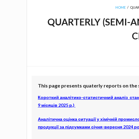
HOME
/
QUAR
QUARTERLY (SEMI-A
C
This page presents quaterly reports on the s
Короткий аналітико-статистичний аналіз стану
9 місяців 2025 р.)
Аналітична оцінка ситуації у хімічній промисл
продукції за підсумками січня-вересня 2024 р