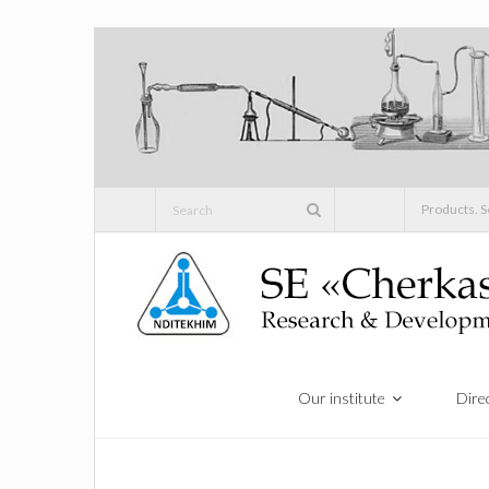
Skip
to
content
Products. S
Our institute
Direc