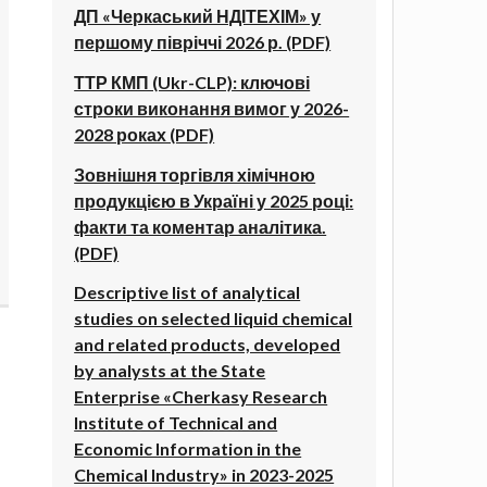
ДП «Черкаський НДІТЕХІМ» у
першому півріччі 2026 р. (PDF)
ТТР КМП (Ukr-CLP): ключові
строки виконання вимог у 2026-
2028 роках (PDF)
Зовнішня торгівля хімічною
продукцією в Україні у 2025 році:
факти та коментар аналітика.
(PDF)
Descriptive list of analytical
studies on selected liquid chemical
and related products, developed
by analysts at the State
Enterprise «Cherkasy Research
Institute of Technical and
Economic Information in the
Chemical Industry» in 2023-2025