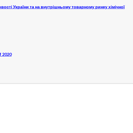
овості України та на внутрішньому товарному ринку хімічної
f 2020