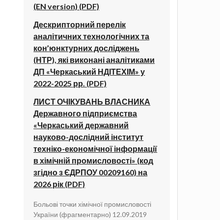
(EN version) (PDF)
Дескрипторний перелік
аналітичних технологічних та
кон’юнктурних досліджень
(НТР), які виконані аналітиками
ДП «Черкаський НДІТЕХІМ» у
2022-2025 рр. (PDF)
ЛИСТ ОЧІКУВАНЬ ВЛАСНИКА
Державного підприємства
«Черкаський державний
науково-дослідний інститут
техніко-економічної інформації
в хімічній промисловості» (код
згідно з ЄДРПОУ 00209160) на
2026 рік (PDF)
Больові точки хімічної промисловості
України (фрагментарно) 12.09.2019