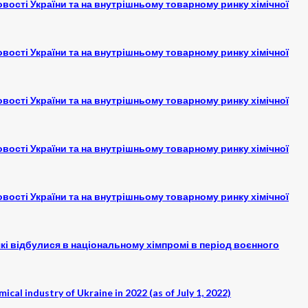
овості України та на внутрішньому товарному ринку хімічної
овості України та на внутрішньому товарному ринку хімічної
овості України та на внутрішньому товарному ринку хімічної
овості України та на внутрішньому товарному ринку хімічної
овості України та на внутрішньому товарному ринку хімічної
які відбулися в національному хімпромі в період воєнного
ical industry of Ukraine in 2022 (as of July 1, 2022)